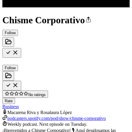
Chisme Corporativo
Follow
Follow
No ratings
Rate
Business
Macarena Riva y Rosalaura López
podcasters.spotify.com/pod/show/chisme-corporativo
Weekly podcast.
Next episode on
Tuesday
.
¡Bienvenidos a Chisme Corporativo! 🎙️ Aquí desglosamos las