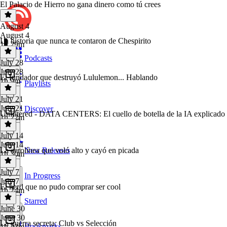
El Palacio de Hierro no gana dinero como tú crees
August 4
August 4
La historia que nunca te contaron de Chespirito
1h 29m
Podcasts
July 28
July 28
El fundador que destruyó Lululemon... Hablando
1h 9m
Playlists
July 21
July 21
Discover
Unfiltered - DATA CENTERS: El cuello de botella de la IA explicado
1h 22m
July 14
July 14
La aerolínea que voló alto y cayó en picada
New Releases
1h 30m
July 7
In Progress
July 7
El nerd que no pudo comprar ser cool
1h 24m
Starred
June 30
June 30
La guerra secreta: Club vs Selección
Bookmarks
1h 23m