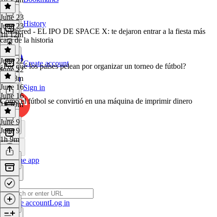
June 23
History
June 23
Unfiltered - EL IPO DE SPACE X: te dejaron entrar a la fiesta más
1h 12m
cara de la historia
June 22
Create account
¿Por qué los países pelean por organizar un torneo de fútbol?
June 22
1h 18m
June 16
Sign in
June 16
Cómo el fútbol se convirtió en una máquina de imprimir dinero
1h 19m
June 9
June 9
1h 9m
Get the app
Create account
Log in