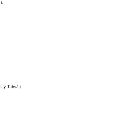
t.
as y Taiwán