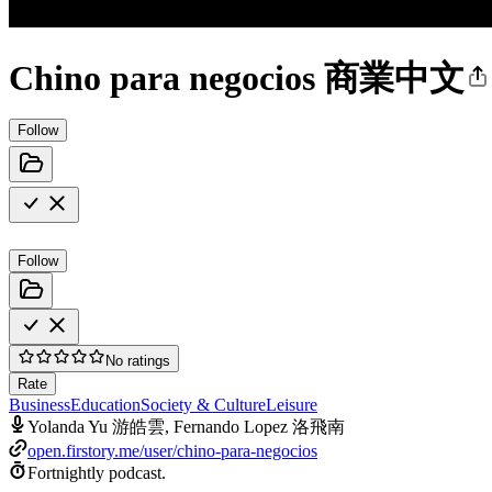
Chino para negocios 商業中文
Follow
Follow
No ratings
Rate
Business
Education
Society & Culture
Leisure
Yolanda Yu 游皓雲, Fernando Lopez 洛飛南
open.firstory.me/user/chino-para-negocios
Fortnightly podcast.