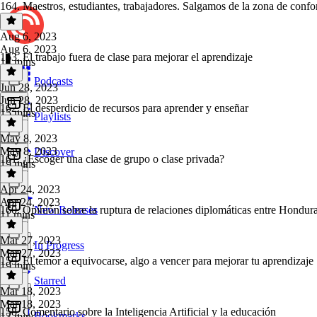
164. Maestros, estudiantes, trabajadores. Salgamos de la zona de confor
Aug 6, 2023
Aug 6, 2023
163. El trabajo fuera de clase para mejorar el aprendizaje
14 mins
Podcasts
Jun 28, 2023
Jun 28, 2023
162. El desperdicio de recursos para aprender y enseñar
15 mins
Playlists
May 8, 2023
May 8, 2023
Discover
161. ¿Escoger una clase de grupo o clase privada?
19 mins
Apr 24, 2023
Apr 24, 2023
160. Opinión sobre la ruptura de relaciones diplomáticas entre Hondur
New Releases
11 mins
Mar 27, 2023
In Progress
Mar 27, 2023
159. El temor a equivocarse, algo a vencer para mejorar tu aprendizaje
19 mins
Starred
Mar 18, 2023
Mar 18, 2023
158. Comentario sobre la Inteligencia Artificial y la educación
Bookmarks
13 mins