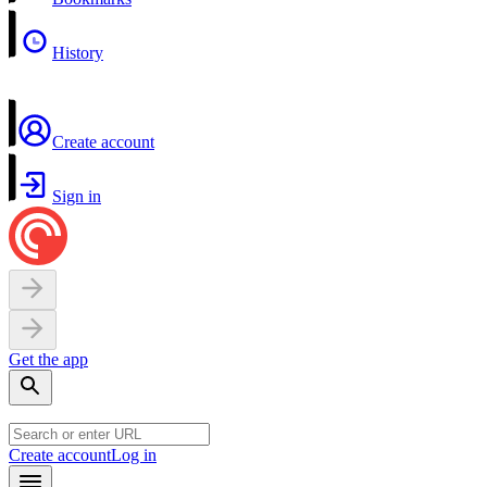
History
Create account
Sign in
Get the app
Create account
Log in