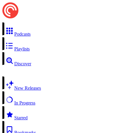
Podcasts
Playlists
Discover
New Releases
In Progress
Starred
Bookmarks