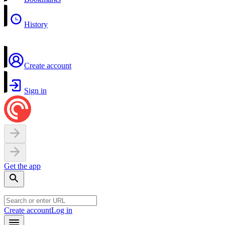
History
Create account
Sign in
Get the app
Create account
Log in