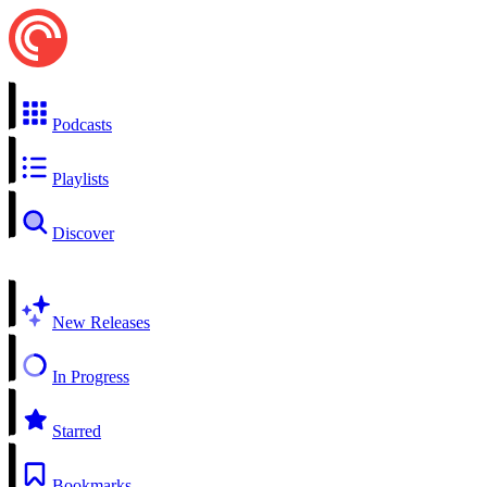
Podcasts
Playlists
Discover
New Releases
In Progress
Starred
Bookmarks