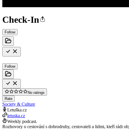
Check-In
Follow
Follow
No ratings
Rate
Society & Culture
Letuška.cz
letuska.cz
Weekly podcast.
Rozhovory o cestování s dobrodruhy, cestovateli a lidmi, kteří rádi obj