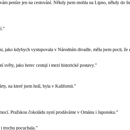
ávám peníze jen na cestování. Někdy jsem mohla na Lipno, někdy do In
í.”
 si, jako kdybych vystupovala v Národním divadle, měla jsem pocit, že 
 světy, jako herec cestuji i mezi historické postavy.”
ty, na které jsem hrál, byla v Kalifornii.”
lmocí. Pražskou čokoládu nyní prodáváme v Ománu i Japonsku.”
 i trochu pocuchala.”