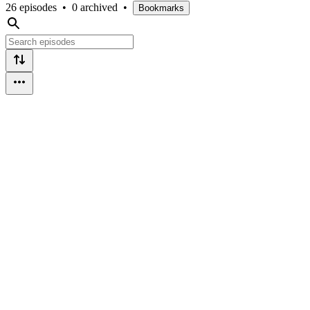
26 episodes
•
0 archived
•
Bookmarks