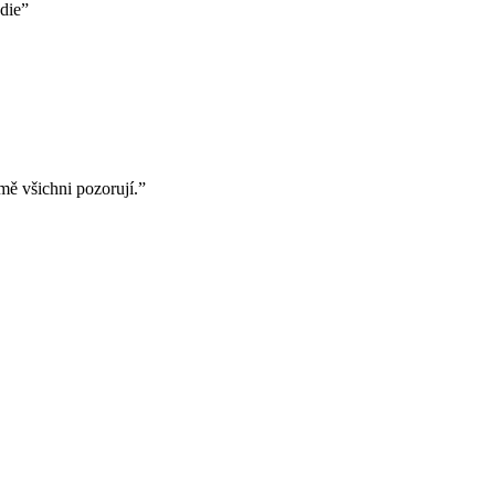
die”
mě všichni pozorují.”