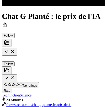
Chat G Planté : le prix de l'IA
Follow
Follow
No ratings
Rate
Tech
Fiction
Science
20 Minutes
shows.acast.com/chat-g-plante-le-prix-de-ia