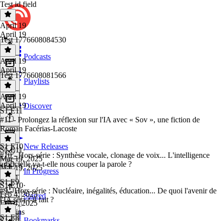
Test id field
April 19
April 19
Test 1776608084530
Podcasts
April 19
April 19
Test 1776608081566
Playlists
April 19
April 19
Discover
S1 E11
#11 - Prolongez la réflexion sur l'IA avec « Sov », une fiction de
Roman Facérias-Lacoste
S1 E10
New Releases
S1 E11
·
#10 - Hors-série : Synthèse vocale, clonage de voix... L'intelligence
Mar 19, 2025
artificielle va-t-elle nous couper la parole ?
Mar 19, 2025
In Progress
1 min
S1 E9
S1 E10
·
#9 - Hors-série : Nucléaire, inégalités, éducation... De quoi l'avenir de
Feb 4, 2025
Starred
l'IA sera-t-il fait ?
Feb 4, 2025
48 mins
S1 E8
Bookmarks
S1 E9
·