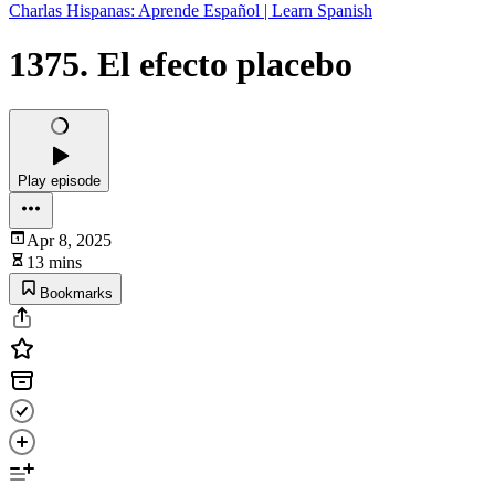
Charlas Hispanas: Aprende Español | Learn Spanish
1375. El efecto placebo
Play episode
Apr 8, 2025
13 mins
Bookmarks