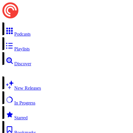
Podcasts
Playlists
Discover
New Releases
In Progress
Starred
Bookmarks