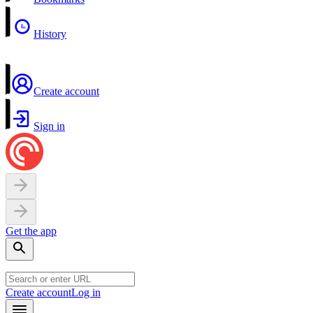
History
Create account
Sign in
Get the app
Create account
Log in