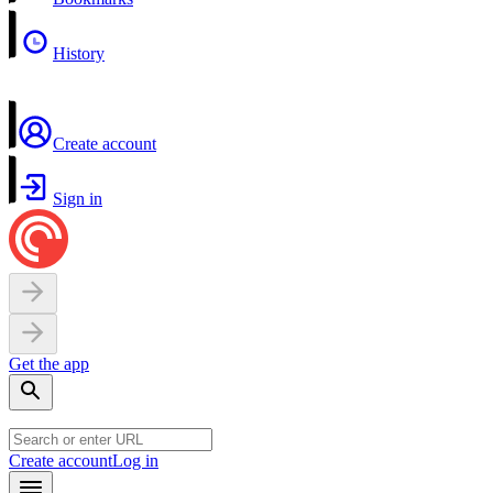
History
Create account
Sign in
Get the app
Create account
Log in