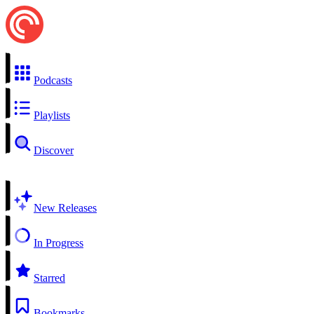
Podcasts
Playlists
Discover
New Releases
In Progress
Starred
Bookmarks