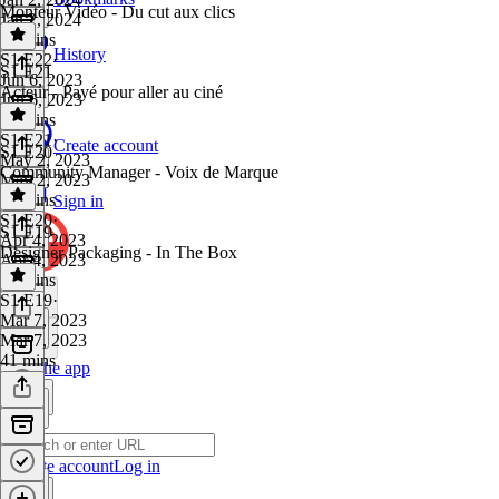
Monteur Vidéo - Du cut aux clics
Jan 2, 2024
39 mins
History
S1 E22
·
S1 E21
Jun 6, 2023
Acteur - Payé pour aller au ciné
Jun 6, 2023
34 mins
S1 E21
·
Create account
S1 E20
May 2, 2023
Community Manager - Voix de Marque
May 2, 2023
47 mins
Sign in
S1 E20
·
S1 E19
Apr 4, 2023
Designer Packaging - In The Box
Apr 4, 2023
39 mins
S1 E19
·
Mar 7, 2023
Mar 7, 2023
41 mins
Get the app
Create account
Log in