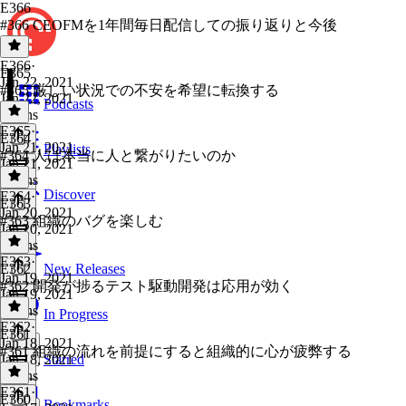
E366
#366 CEOFMを1年間毎日配信しての振り返りと今後
E366
·
E365
Jan 22, 2021
#365 厳しい状況での不安を希望に転換する
Jan 22, 2021
Podcasts
9 mins
E365
·
E364
Jan 21, 2021
Playlists
#364 人は本当に人と繋がりたいのか
Jan 21, 2021
6 mins
Discover
E364
·
E363
Jan 20, 2021
#363 組織のバグを楽しむ
Jan 20, 2021
8 mins
E363
·
E362
New Releases
Jan 19, 2021
#362 開発が捗るテスト駆動開発は応用が効く
Jan 19, 2021
6 mins
In Progress
E362
·
E361
Jan 18, 2021
#361 組織の流れを前提にすると組織的に心が疲弊する
Jan 18, 2021
Starred
6 mins
E361
·
E360
Bookmarks