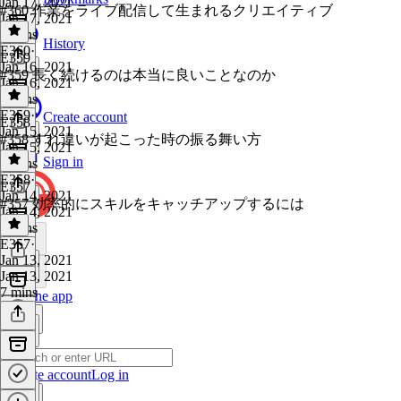
Jan 17, 2021
#360 作業をライブ配信して生まれるクリエイティブ
Jan 17, 2021
6 mins
History
E360
·
E359
Jan 16, 2021
#359 長く続けるのは本当に良いことなのか
Jan 16, 2021
7 mins
E359
·
Create account
E358
Jan 15, 2021
#358 すれ違いが起こった時の振る舞い方
Jan 15, 2021
Sign in
6 mins
E358
·
E357
Jan 14, 2021
#357 効率的にスキルをキャッチアップするには
Jan 14, 2021
5 mins
E357
·
Jan 13, 2021
Jan 13, 2021
7 mins
Get the app
Create account
Log in