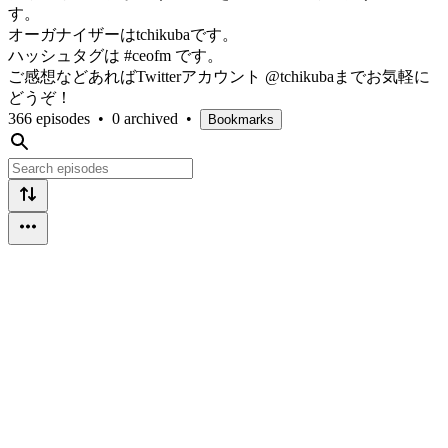
す。
オーガナイザーはtchikubaです。
ハッシュタグは #ceofm です。
ご感想などあればTwitterアカウント @tchikubaまでお気軽に
どうぞ！
366 episodes
•
0 archived
•
Bookmarks