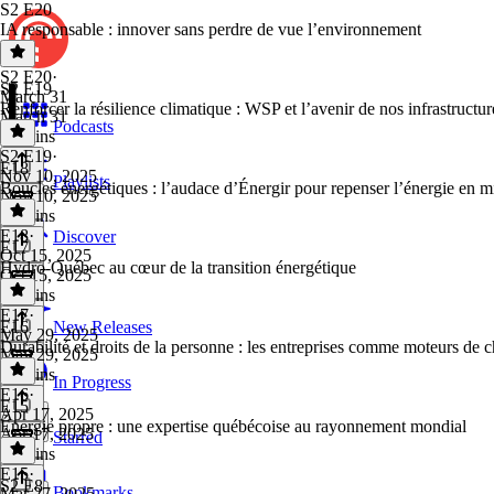
S2 E20
IA responsable : innover sans perdre de vue l’environnement
S2 E20
·
S2 E19
March 31
Renforcer la résilience climatique : WSP et l’avenir de nos infrastructur
March 31
Podcasts
29 mins
S2 E19
·
E18
Nov 10, 2025
Playlists
Boucles énergétiques : l’audace d’Énergir pour repenser l’énergie en m
Nov 10, 2025
22 mins
E18
·
Discover
E17
Oct 15, 2025
Hydro-Québec au cœur de la transition énergétique
Oct 15, 2025
25 mins
E17
·
E16
New Releases
May 29, 2025
Durabilité et droits de la personne : les entreprises comme moteurs de
May 29, 2025
35 mins
In Progress
E16
·
E15
Apr 17, 2025
Énergie propre : une expertise québécoise au rayonnement mondial
Apr 17, 2025
Starred
32 mins
E15
·
S2 E8
Bookmarks
Mar 27, 2025