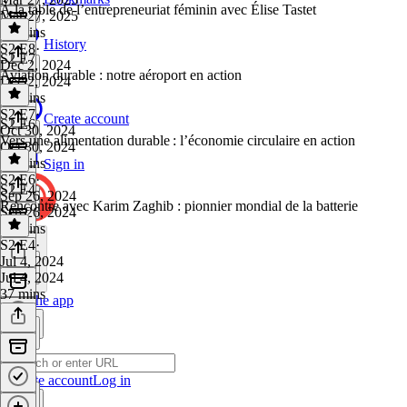
À la table de l’entrepreneuriat féminin avec Élise Tastet
Mar 27, 2025
26 mins
History
S2 E8
·
S2 E7
Dec 2, 2024
Aviation durable : notre aéroport en action
Dec 2, 2024
35 mins
S2 E7
·
Create account
S2 E6
Oct 30, 2024
Vers une alimentation durable : l’économie circulaire en action
Oct 30, 2024
42 mins
Sign in
S2 E6
·
S2 E4
Sep 26, 2024
Rencontre avec Karim Zaghib : pionnier mondial de la batterie
Sep 26, 2024
37 mins
S2 E4
·
Jul 4, 2024
Jul 4, 2024
37 mins
Get the app
Create account
Log in