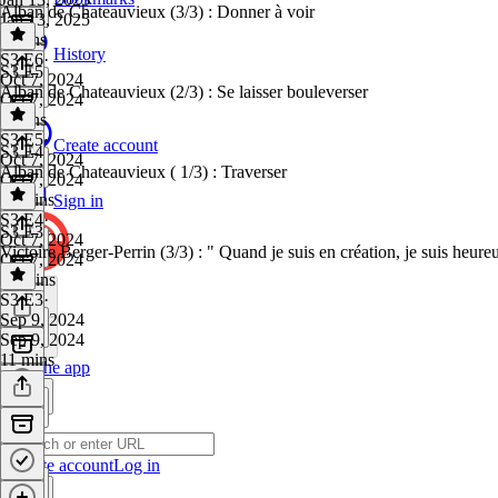
Alban de Chateauvieux (3/3) : Donner à voir
Jan 13, 2025
8 mins
History
S3 E6
·
S3 E5
Oct 7, 2024
Alban de Chateauvieux (2/3) : Se laisser bouleverser
Oct 7, 2024
7 mins
S3 E5
·
Create account
S3 E4
Oct 7, 2024
Alban de Chateauvieux ( 1/3) : Traverser
Oct 7, 2024
11 mins
Sign in
S3 E4
·
S3 E3
Oct 7, 2024
Victoire Berger-Perrin (3/3) : " Quand je suis en création, je suis heure
Oct 7, 2024
12 mins
S3 E3
·
Sep 9, 2024
Sep 9, 2024
11 mins
Get the app
Create account
Log in