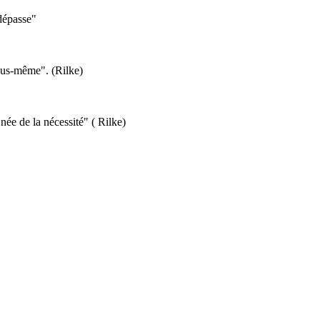
 dépasse"
ous-même". (Rilke)
ée de la nécessité" ( Rilke)