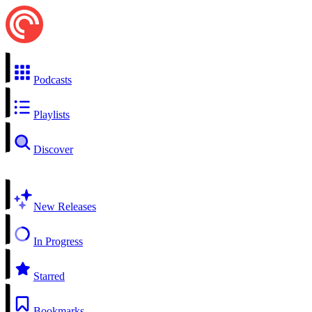
Podcasts
Playlists
Discover
New Releases
In Progress
Starred
Bookmarks