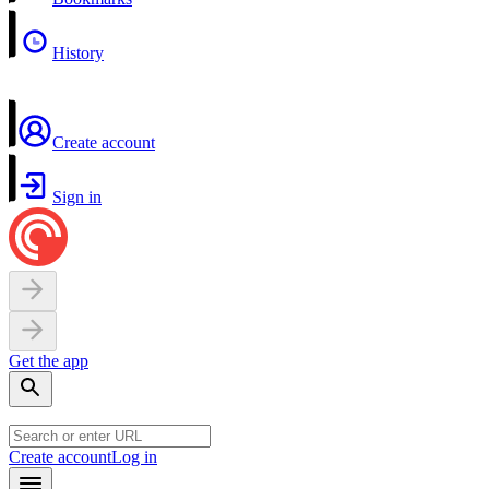
History
Create account
Sign in
Get the app
Create account
Log in