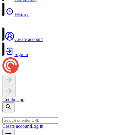
History
Create account
Sign in
Get the app
Create account
Log in