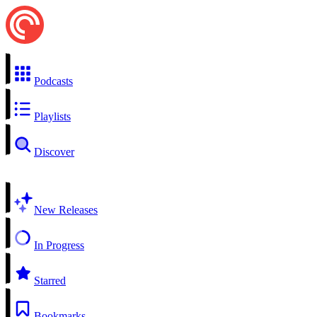
Podcasts
Playlists
Discover
New Releases
In Progress
Starred
Bookmarks