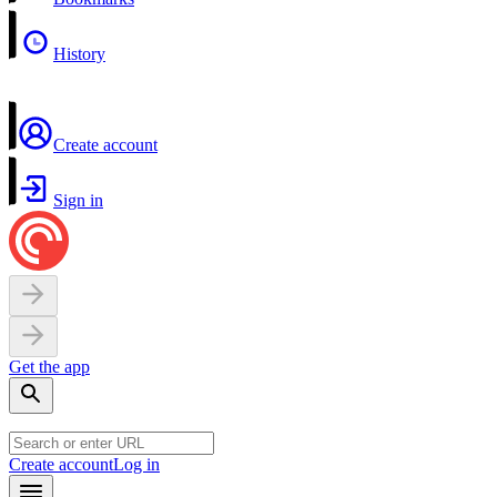
History
Create account
Sign in
Get the app
Create account
Log in