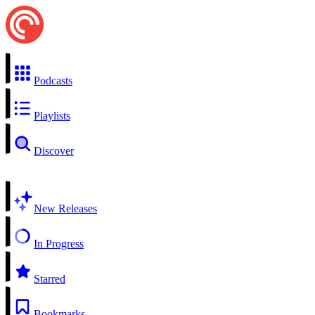
Podcasts
Playlists
Discover
New Releases
In Progress
Starred
Bookmarks