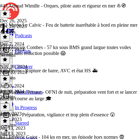
#43 Arnaud Wimille - Orques, pilote auto et rigueur en mer ⛵️🧭
Dec 26, 2025
#42 Matéo Le Calvic - Feu de batterie inarrêtable à bord en pleine mer
Dec 26, 2025
🔥🧨🧯
40 mins
Podcasts
Dec 7, 2024
#41 François Combes - 57 kn sous BMS grand largue toutes voiles
Dec 7, 2024
Playlists
dehors sans réduction possible 😱
50 mins
Nov 10, 2024
Discover
#40 Bruno - Rupture de barre, AVC et étai HS 🚑
Nov 10, 2024
44 mins
Jul 30, 2024
Jul 30, 2024
#39 Matthieu Perraut - OFNI de nuit, préparation vent fort et se lancer
New Releases
29 mins
dans la course au large 🎓
In Progress
Jul 9, 2023
#38 Yves - Préparation, vigilance et trop plein d'essence 😮
Jul 9, 2023
Starred
56 mins
Jun 13, 2023
Jun 13, 2023
#37 Frédéric Guiot - 104 kn en mer, un épisode hors normes 😨
Bookmarks