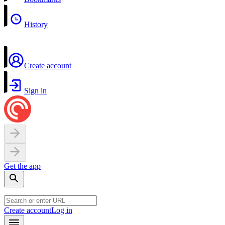
History
Create account
Sign in
Get the app
Create account
Log in