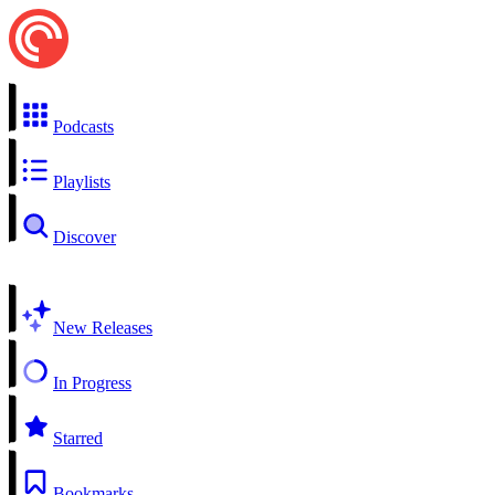
Podcasts
Playlists
Discover
New Releases
In Progress
Starred
Bookmarks