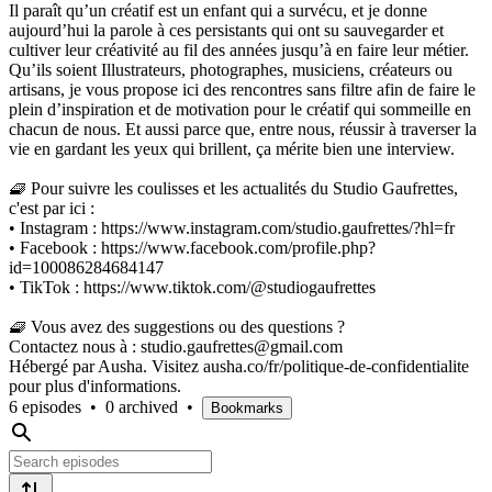
Il paraît qu’un créatif est un enfant qui a survécu, et je donne
aujourd’hui la parole à ces persistants qui ont su sauvegarder et
cultiver leur créativité au fil des années jusqu’à en faire leur métier.
Qu’ils soient Illustrateurs, photographes, musiciens, créateurs ou
artisans, je vous propose ici des rencontres sans filtre afin de faire le
plein d’inspiration et de motivation pour le créatif qui sommeille en
chacun de nous. Et aussi parce que, entre nous, réussir à traverser la
vie en gardant les yeux qui brillent, ça mérite bien une interview.
🧇 Pour suivre les coulisses et les actualités du Studio Gaufrettes,
c'est par ici :
• Instagram : https://www.instagram.com/studio.gaufrettes/?hl=fr
• Facebook : https://www.facebook.com/profile.php?
id=100086284684147
• TikTok : https://www.tiktok.com/@studiogaufrettes
🧇 Vous avez des suggestions ou des questions ?
Contactez nous à : studio.gaufrettes@gmail.com
Hébergé par Ausha. Visitez ausha.co/fr/politique-de-confidentialite
pour plus d'informations.
6 episodes
•
0 archived
•
Bookmarks