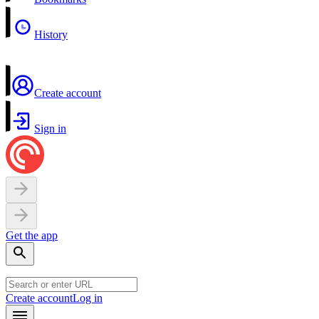
History
Create account
Sign in
Get the app
Create account
Log in