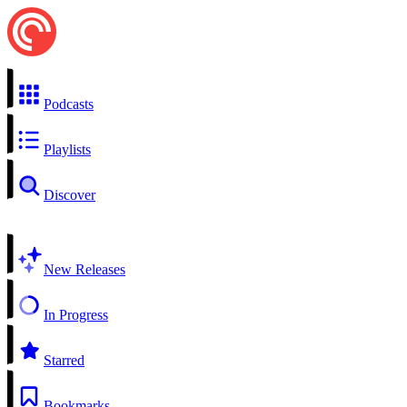
Podcasts
Playlists
Discover
New Releases
In Progress
Starred
Bookmarks