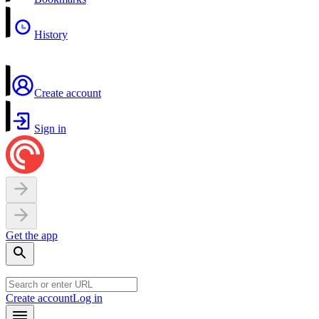
History
Create account
Sign in
Get the app
Create account
Log in