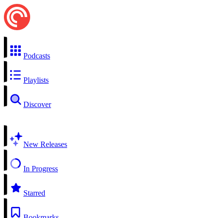
Podcasts
Playlists
Discover
New Releases
In Progress
Starred
Bookmarks