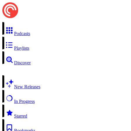
Podcasts
Playlists
Discover
New Releases
In Progress
Starred
Bookmarks