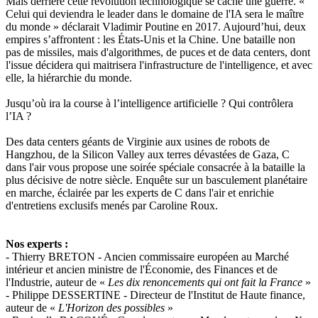
Mais derrière cette révolution technologique se cache une guerre. «
Celui qui deviendra le leader dans le domaine de l'IA sera le maître
du monde » déclarait Vladimir Poutine en 2017. Aujourd’hui, deux
empires s’affrontent : les États-Unis et la Chine. Une bataille non
pas de missiles, mais d'algorithmes, de puces et de data centers, dont
l'issue décidera qui maitrisera l'infrastructure de l'intelligence, et avec
elle, la hiérarchie du monde.
Jusqu’où ira la course à l’intelligence artificielle ? Qui contrôlera
l’IA ?
Des data centers géants de Virginie aux usines de robots de
Hangzhou, de la Silicon Valley aux terres dévastées de Gaza, C
dans l'air vous propose une soirée spéciale consacrée à la bataille la
plus décisive de notre siècle. Enquête sur un basculement planétaire
en marche, éclairée par les experts de C dans l'air et enrichie
d'entretiens exclusifs menés par Caroline Roux.
Nos experts :
- Thierry BRETON - Ancien commissaire européen au Marché
intérieur et ancien ministre de l'Économie, des Finances et de
l'Industrie, auteur de «
Les dix renoncements qui ont fait la France
»
- Philippe DESSERTINE - Directeur de l'Institut de Haute finance,
auteur de «
L'Horizon des possibles
»