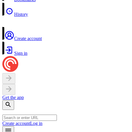
History
Create account
Sign in
Get the app
Create account
Log in