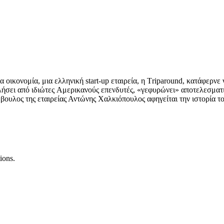
 οικονομία, μια ελληνική start-up εταιρεία, η Τriparound, κατάφερνε
τλήσει από ιδιώτες Aμερικανούς επενδυτές, «γεφυρώνει» αποτελεσματ
ύμβουλος της εταιρείας Αντώνης Χαλκιόπουλος αφηγείται την ιστορία
ions.