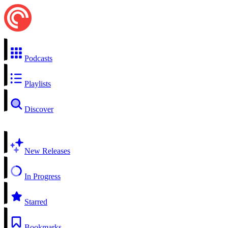
Podcasts
Playlists
Discover
New Releases
In Progress
Starred
Bookmarks