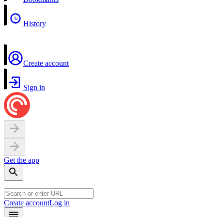
History
Create account
Sign in
Get the app
Create account
Log in