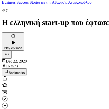
Business Success Stories με την Αθανασία Αγγελοπούλου
·
E7
Η ελληνική start-up που έφτασε 
Play episode
Dec 22, 2020
16 mins
Bookmarks