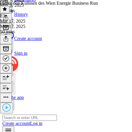
Hinter den Kulissen des Wien Energie Business Run
May 9, 2025
41 mins
History
E1
·
Mar 17, 2025
Mar 17, 2025
50 mins
Create account
Sign in
Get the app
Create account
Log in