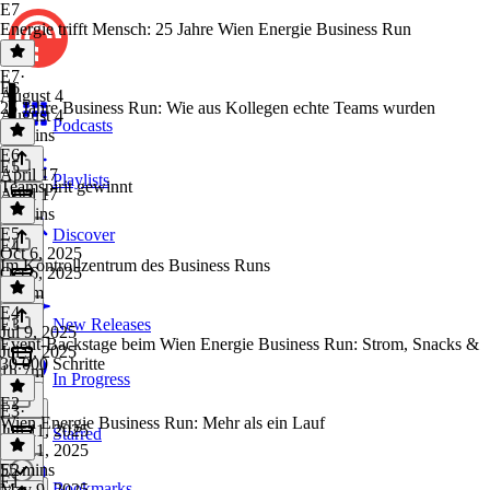
E7
Energie trifft Mensch: 25 Jahre Wien Energie Business Run
E7
·
E6
August 4
25 Jahre Business Run: Wie aus Kollegen echte Teams wurden
August 4
Podcasts
31 mins
E6
·
E5
April 17
Playlists
Teamspirit gewinnt
April 17
51 mins
E5
·
Discover
E4
Oct 6, 2025
Im Kontrollzentrum des Business Runs
Oct 6, 2025
1h 1m
E4
·
E3
New Releases
Jul 9, 2025
Event-Backstage beim Wien Energie Business Run: Strom, Snacks &
Jul 9, 2025
30.000 Schritte
1h 7m
In Progress
E2
E3
·
Wien Energie Business Run: Mehr als ein Lauf
Jun 11, 2025
Starred
Jun 11, 2025
55 mins
E2
·
E1
Bookmarks
May 9, 2025