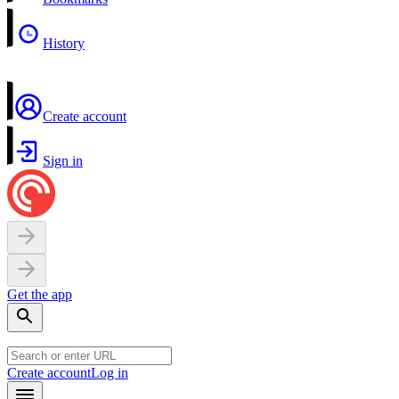
History
Create account
Sign in
Get the app
Create account
Log in