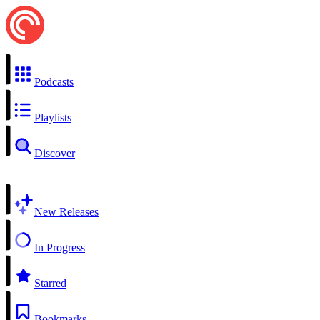
Podcasts
Playlists
Discover
New Releases
In Progress
Starred
Bookmarks