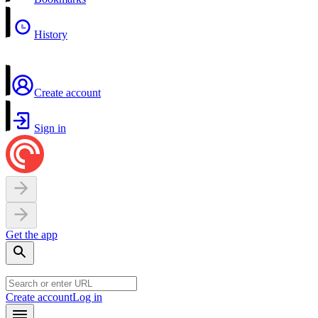
History
Create account
Sign in
Get the app
Create account
Log in