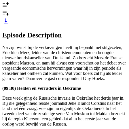
Episode Description
Na zijn winst bij de verkiezingen heeft hij bepaald niet stilgezeten;
Friedrich Merz, leider van de christendemocraten en beoogde
nieuwe bondskanselier van Duitsland. Zo bezocht Merz de Franse
president Macron, en nam hij alvast een voorschot op het debat over
vergaande economische hervormingen waar hij in zijn periode als
kanselier niet omheen zal kunnen. Wat voor koers zal hij als leider
gaan varen? Daarover te gast correspondent Guy Hoeks.
(09:30) Helden en verraders in Oekraïne
Deze week ging de Russische invasie in Oekraïne het derde jaar in.
Bij die gelegenheid reisde journalist Jelle Brandt Corstius naar het
land met één vraag: wie zijn nu eigenlijk de Oekraïners? In het
tweede deel van de zesdelige serie Van Moskou tot Maidan bezoekt
hij de regio Kherson, een gebied dat al in het eerste jaar van de
oorlog werd bevrijd van de Russen.