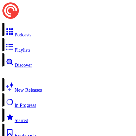
Podcasts
Playlists
Discover
New Releases
In Progress
Starred
Bookmarks