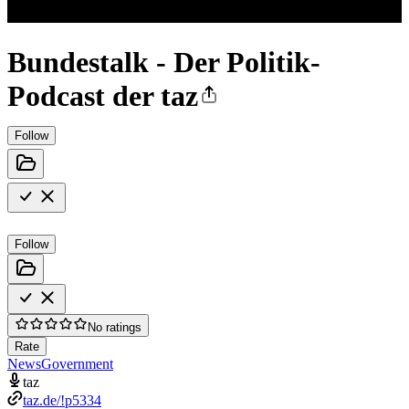
Bundestalk - Der Politik-
Podcast der taz
Follow
Follow
No ratings
Rate
News
Government
taz
taz.de/!p5334