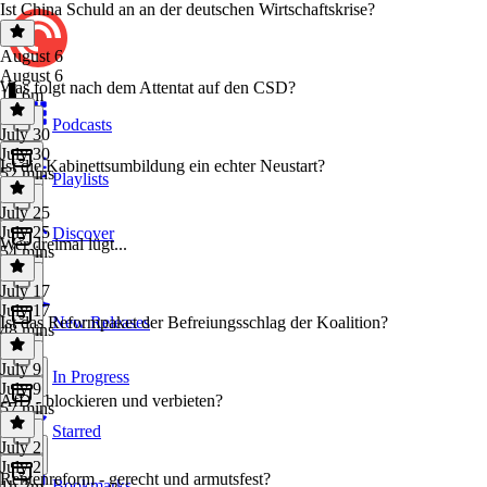
Ist China Schuld an an der deutschen Wirtschaftskrise?
August 6
August 6
Was folgt nach dem Attentat auf den CSD?
1h 6m
Podcasts
July 30
July 30
Ist die Kabinettsumbildung ein echter Neustart?
52 mins
Playlists
July 25
July 25
Discover
Wer dreimal lügt...
54 mins
July 17
July 17
Ist das Reformpaket der Befreiungsschlag der Koalition?
New Releases
48 mins
July 9
In Progress
July 9
AfD - blockieren und verbieten?
57 mins
Starred
July 2
July 2
Rentenreform - gerecht und armutsfest?
Bookmarks
1h 2m