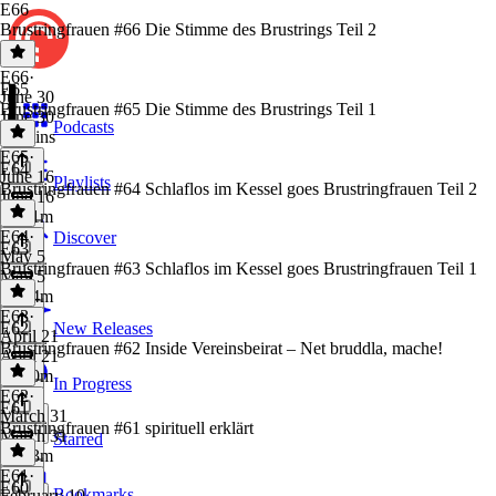
E66
Brustringfrauen #66 Die Stimme des Brustrings Teil 2
E66
·
E65
June 30
Brustringfrauen #65 Die Stimme des Brustrings Teil 1
June 30
Podcasts
59 mins
E65
·
E64
June 16
Playlists
Brustringfrauen #64 Schlaflos im Kessel goes Brustringfrauen Teil 2
June 16
1h 41m
E64
·
Discover
E63
May 5
Brustringfrauen #63 Schlaflos im Kessel goes Brustringfrauen Teil 1
May 5
1h 14m
E63
·
E62
New Releases
April 21
Brustringfrauen #62 Inside Vereinsbeirat – Net bruddla, mache!
April 21
1h 10m
In Progress
E62
·
E61
March 31
Brustringfrauen #61 spirituell erklärt
March 31
Starred
2h 13m
E61
·
E60
Bookmarks
February 10