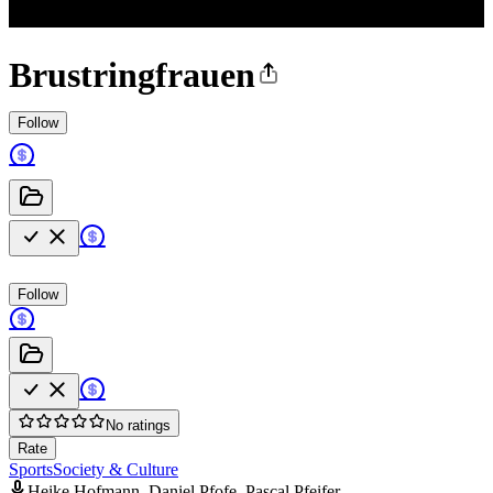
Brustringfrauen
Follow
Follow
No ratings
Rate
Sports
Society & Culture
Heike Hofmann, Daniel Pfofe, Pascal Pfeifer