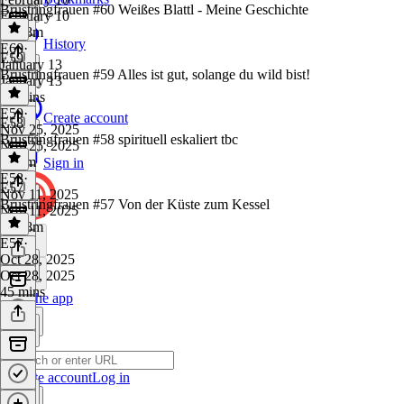
Brustringfrauen #60 Weißes Blattl - Meine Geschichte
February 10
1h 18m
History
E60
·
E59
January 13
Brustringfrauen #59 Alles ist gut, solange du wild bist!
January 13
58 mins
E59
·
Create account
E58
Nov 25, 2025
Brustringfrauen #58 spirituell eskaliert tbc
Nov 25, 2025
1h 8m
Sign in
E58
·
E57
Nov 11, 2025
Brustringfrauen #57 Von der Küste zum Kessel
Nov 11, 2025
1h 18m
E57
·
Oct 28, 2025
Oct 28, 2025
45 mins
Get the app
Create account
Log in