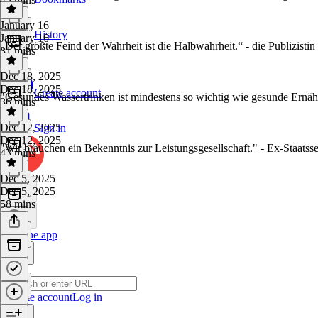
January 16
History
January 16
„Der größte Feind der Wahrheit ist die Halbwahrheit.“ - die Publizis
31 mins
Dec 18, 2025
Dec 18, 2025
Create account
"Gesundes Wassertrinken ist mindestens so wichtig wie gesunde Ernäh
36 mins
Dec 12, 2025
Sign in
Dec 12, 2025
"Wir brauchen ein Bekenntnis zur Leistungsgesellschaft." - Ex-Staatss
43 mins
Dec 5, 2025
Dec 5, 2025
58 mins
Get the app
Create account
Log in