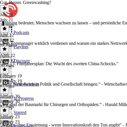
Gut. Besser. Greenwashing?
July 21
July 21
"Führung bedeutet, Menschen wachsen zu lassen – und persönliche Ent
19 mins
Podcasts
June 12
June 12
„Was Topmanager wirklich verdienen und warum ein starkes Netzwerk 
28 mins
Playlists
April 22
April 22
Discover
"Der 15. Fünfjahresplan: Die Wucht des zweiten China-Schocks."
30 mins
February 19
February 19
„Mehr Wettbewerb in Politik und Gesellschaft bringen.“ - Wirtschafts
New Releases
43 mins
January 30
In Progress
January 30
„Wir sind der Baumarkt für Chirurgen und Orthopäden.“ - Harald Mill
32 mins
Starred
January 23
January 23
"Kühlen ohne Erwärmung - wenn Innovationskraft den Ton angibt" - 
Bookmarks
43 mins