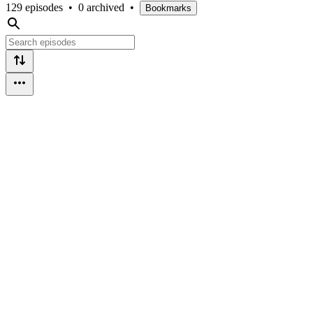
129 episodes
•
0 archived
•
Bookmarks