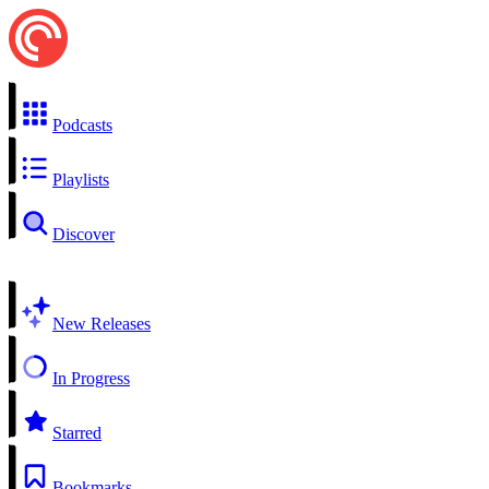
Podcasts
Playlists
Discover
New Releases
In Progress
Starred
Bookmarks