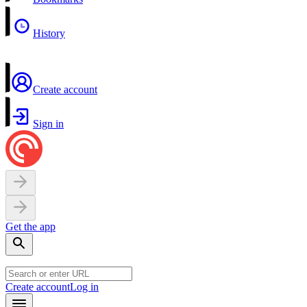
History
Create account
Sign in
Get the app
Create account
Log in