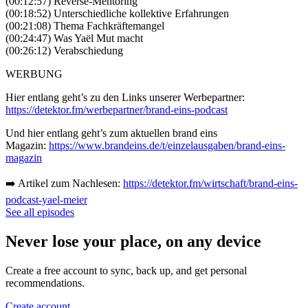
(00:12:57) Reverse-Mentoring
(00:18:52) Unterschiedliche kollektive Erfahrungen
(00:21:08) Thema Fachkräftemangel
(00:24:47) Was Yaël Mut macht
(00:26:12) Verabschiedung
WERBUNG
Hier entlang geht’s zu den Links unserer Werbepartner:
https://detektor.fm/werbepartner/brand-eins-podcast
Und hier entlang geht’s zum aktuellen brand eins
Magazin:
https://www.brandeins.de/t/einzelausgaben/brand-eins-
magazin
➡️ Artikel zum Nachlesen:
https://detektor.fm/wirtschaft/brand-eins-
podcast-yael-meier
See all episodes
Never lose your place, on any device
Create a free account to sync, back up, and get personal
recommendations.
Create account