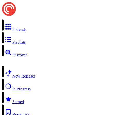
Podcasts
Playlists
Discover
New Releases
In Progress
Starred
Bookmarks