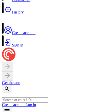
History
Create account
Sign in
Get the app
Create account
Log in