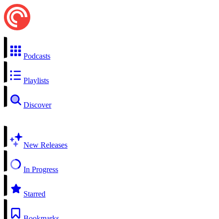
Podcasts
Playlists
Discover
New Releases
In Progress
Starred
Bookmarks