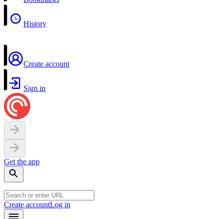
History
Create account
Sign in
Get the app
Create account
Log in