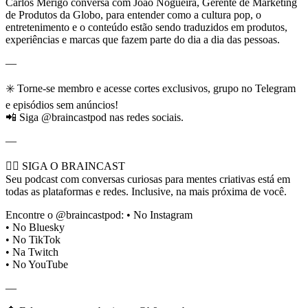
Carlos Merigo conversa com João Nogueira, Gerente de Marketing
de Produtos da Globo, para entender como a cultura pop, o
entretenimento e o conteúdo estão sendo traduzidos em produtos,
experiências e marcas que fazem parte do dia a dia das pessoas.
—
✳️ Torne-se membro e acesse cortes exclusivos, grupo no Telegram
e episódios sem anúncios!
📲 Siga @braincastpod nas redes sociais.
—
🏃‍♂️ SIGA O BRAINCAST
Seu podcast com conversas curiosas para mentes criativas está em
todas as plataformas e redes. Inclusive, na mais próxima de você.
Encontre o @braincastpod: • No Instagram
• No Bluesky
• No TikTok
• Na Twitch
• No YouTube
—