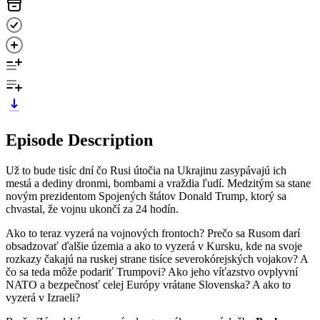
Episode Description
Už to bude tisíc dní čo Rusi útočia na Ukrajinu zasypávajú ich
mestá a dediny dronmi, bombami a vraždia ľudí. Medzitým sa stane
novým prezidentom Spojených štátov Donald Trump, ktorý sa
chvastal, že vojnu ukončí za 24 hodín.
Ako to teraz vyzerá na vojnových frontoch? Prečo sa Rusom darí
obsadzovať ďalšie územia a ako to vyzerá v Kursku, kde na svoje
rozkazy čakajú na ruskej strane tisíce severokórejských vojakov? A
čo sa teda môže podariť Trumpovi? Ako jeho víťazstvo ovplyvní
NATO a bezpečnosť celej Európy vrátane Slovenska? A ako to
vyzerá v Izraeli?