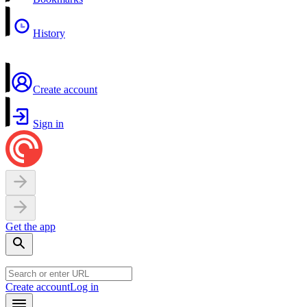
History
Create account
Sign in
Get the app
Create account
Log in