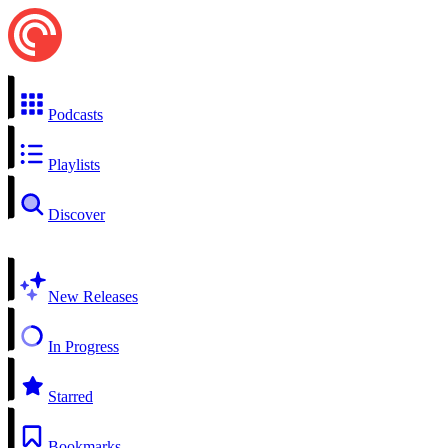
Podcasts
Playlists
Discover
New Releases
In Progress
Starred
Bookmarks