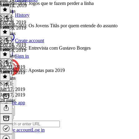
Episódio 004: Jogos que te fazem perder a linha
Mar 14, 2019
59 mins
History
S1 E4
·
S1 E3
Feb 28, 2019
Episódio 003: Os Jovens Titãs por quem entende do assunto
Feb 28, 2019
38 mins
S1 E3
·
Create account
S1 E2
Feb 14, 2019
Episódio 002: Entrevista com Gustavo Borges
Feb 14, 2019
55 mins
Sign in
S1 E2
·
S1 E1
Jan 31, 2019
Episódio 001: Apostas para 2019
Jan 31, 2019
53 mins
S1 E1
·
Jan 17, 2019
Jan 17, 2019
28 mins
Get the app
Create account
Log in