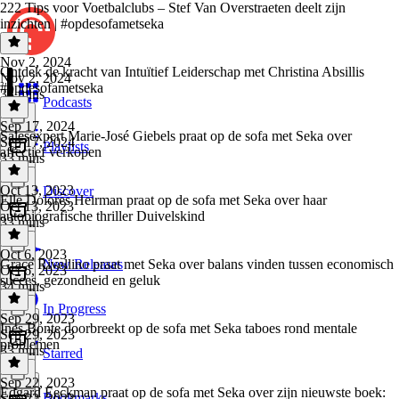
222 Tips voor Voetbalclubs – Stef Van Overstraeten deelt zijn
inzichten | #opdesofametseka
Nov 2, 2024
Ontdek de kracht van Intuïtief Leiderschap met Christina Absillis
Nov 2, 2024
#opdesofametseka
38 mins
Podcasts
Sep 17, 2024
Salesexpert Marie-José Giebels praat op de sofa met Seka over
Sep 17, 2024
Playlists
affectief verkopen
33 mins
Oct 13, 2023
Discover
Elle Dolores Heirman praat op de sofa met Seka over haar
Oct 13, 2023
autobiografische thriller Duivelskind
33 mins
Oct 6, 2023
Grace Rivellino praat met Seka over balans vinden tussen economisch
New Releases
Oct 6, 2023
succes, gezondheid en geluk
34 mins
In Progress
Sep 29, 2023
Ines Bonte doorbreekt op de sofa met Seka taboes rond mentale
Sep 29, 2023
problemen
33 mins
Starred
Sep 22, 2023
Edgard Eeckman praat op de sofa met Seka over zijn nieuwste boek:
Bookmarks
Sep 22, 2023