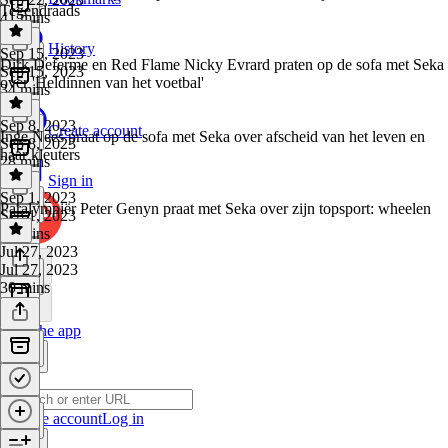
Tegendraads
41 mins
History
Sep 15, 2023
Dirk Deferme en Red Flame Nicky Evrard praten op de sofa met Seka
Sep 15, 2023
over 'Heldinnen van het voetbal'
34 mins
Sep 8, 2023
Create account
Inge Nees praat op de sofa met Seka over afscheid van het leven en
Sep 8, 2023
haar kleuters
28 mins
Sign in
Sep 1, 2023
Paralympiër Peter Genyn praat met Seka over zijn topsport: wheelen
Sep 1, 2023
32 mins
Jul 27, 2023
Jul 27, 2023
30 mins
Get the app
Create account
Log in