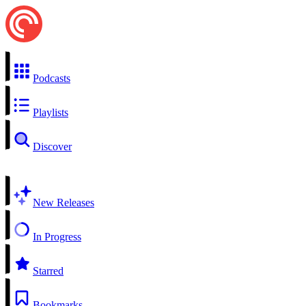
Podcasts
Playlists
Discover
New Releases
In Progress
Starred
Bookmarks