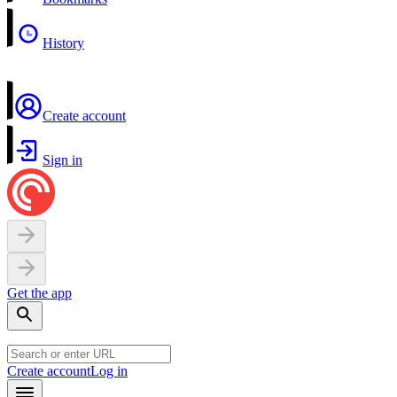
History
Create account
Sign in
Get the app
Create account
Log in