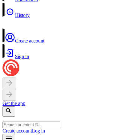
History
Create account
Sign in
Get the app
Create account
Log in