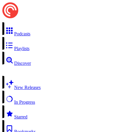
Podcasts
Playlists
Discover
New Releases
In Progress
Starred
Bookmarks