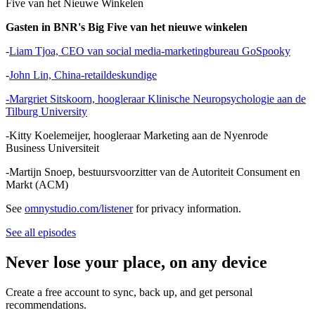
Five van het Nieuwe Winkelen
Gasten in BNR's Big Five van het nieuwe winkelen
-
Liam Tjoa, CEO van social media-marketingbureau GoSpooky
-
John Lin, China-retaildeskundige
-Margriet Sitskoorn, hoogleraar Klinische Neuropsychologie aan de
Tilburg University
-Kitty Koelemeijer, hoogleraar Marketing aan de Nyenrode
Business Universiteit
-Martijn Snoep, bestuursvoorzitter van de Autoriteit Consument en
Markt (ACM)
See
omnystudio.com/listener
for privacy information.
See all episodes
Never lose your place, on any device
Create a free account to sync, back up, and get personal
recommendations.