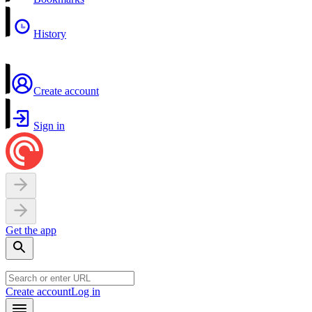
History
Create account
Sign in
Get the app
Create account
Log in