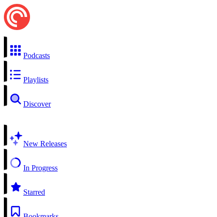
Podcasts
Playlists
Discover
New Releases
In Progress
Starred
Bookmarks