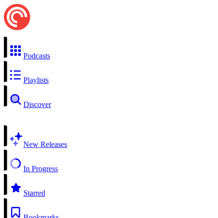
Podcasts
Playlists
Discover
New Releases
In Progress
Starred
Bookmarks