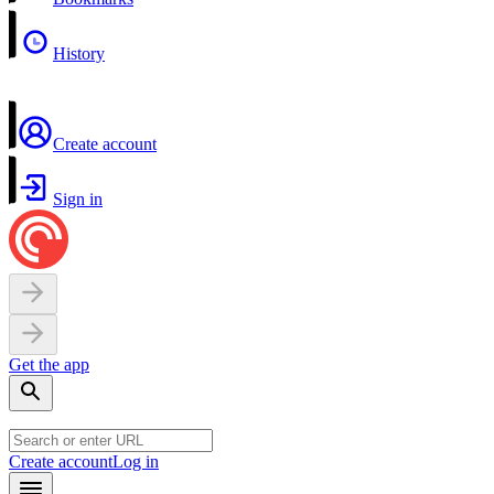
History
Create account
Sign in
Get the app
Create account
Log in