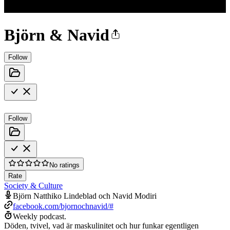
Björn & Navid
Follow
Follow
No ratings
Rate
Society & Culture
Björn Natthiko Lindeblad och Navid Modiri
facebook.com/bjornochnavid/#
Weekly podcast.
Döden, tvivel, vad är maskulinitet och hur funkar egentligen