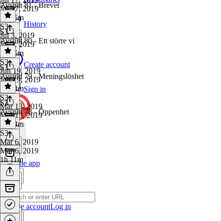
Avsnitt 81 - Brevet
Jul 17, 2019
1h 15m
History
S3
·
S3
Jul 3, 2019
Avsnitt 80 - Ett större vi
Jul 3, 2019
1h 25m
S3
·
Create account
S3
Jun 19, 2019
Avsnitt 79 - Meningslöshet
Jun 19, 2019
1h 14m
Sign in
S3
·
S3
Mar 13, 2019
Avsnitt 78 - Öppenhet
Mar 13, 2019
1h 14m
S3
·
Mar 6, 2019
Mar 6, 2019
1h 11m
Get the app
Create account
Log in