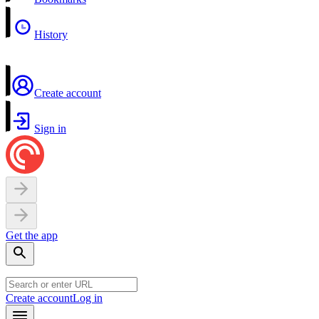
History
Create account
Sign in
Get the app
Create account
Log in