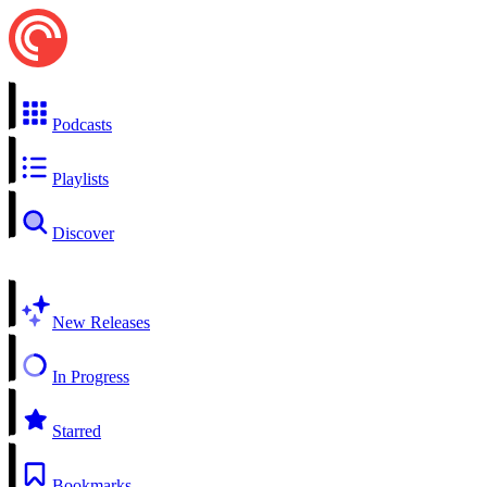
Podcasts
Playlists
Discover
New Releases
In Progress
Starred
Bookmarks