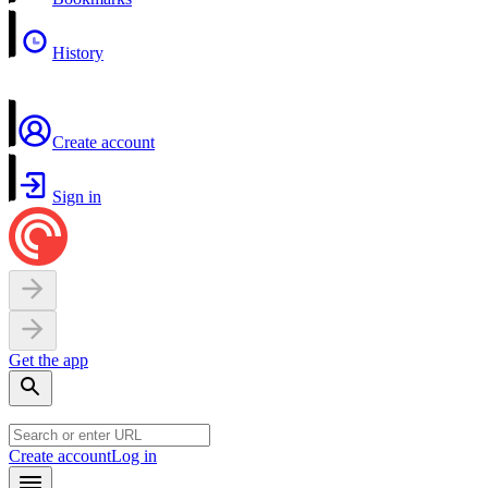
History
Create account
Sign in
Get the app
Create account
Log in