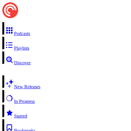
Podcasts
Playlists
Discover
New Releases
In Progress
Starred
Bookmarks