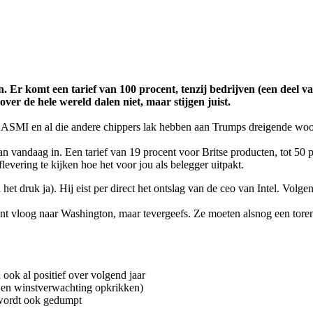
 Er komt een tarief van 100 procent, tenzij bedrijven (een deel v
er de hele wereld dalen niet, maar stijgen juist.
ASMI en al die andere chippers lak hebben aan Trumps dreigende wo
n vandaag in. Een tarief van 19 procent voor Britse producten, tot 50 pro
vering te kijken hoe het voor jou als belegger uitpakt.
t druk ja). Hij eist per direct het ontslag van de ceo van Intel. Vol
ent vloog naar Washington, maar tevergeefs. Ze moeten alsnog een torenh
 ook al positief over volgend jaar
- en winstverwachting opkrikken)
wordt ook gedumpt