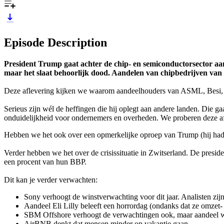
Episode Description
President Trump gaat achter de chip- en semiconductorsector aan.
maar het slaat behoorlijk dood. Aandelen van chipbedrijven van ov
Deze aflevering kijken we waarom aandeelhouders van ASML, Besi, 
Serieus zijn wél de heffingen die hij oplegt aan andere landen. Die gaa
onduidelijkheid voor ondernemers en overheden. We proberen deze afle
Hebben we het ook over een opmerkelijke oproep van Trump (hij had he
Verder hebben we het over de crisissituatie in Zwitserland. De presid
een procent van hun BBP.
Dit kan je verder verwachten:
Sony verhoogt de winstverwachting voor dit jaar. Analisten zijn
Aandeel Eli Lilly beleeft een horrordag (ondanks dat ze omzet
SBM Offshore verhoogt de verwachtingen ook, maar aandeel 
AirBNB denkt dat mensen minder op vakantie gaan