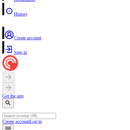
History
Create account
Sign in
Get the app
Create account
Log in