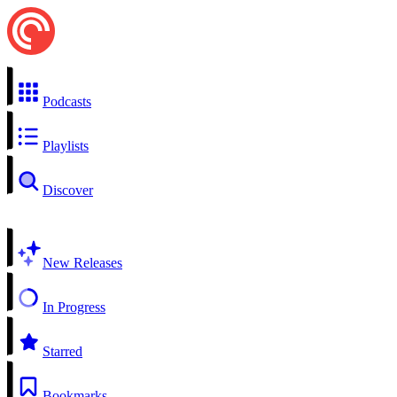
Podcasts
Playlists
Discover
New Releases
In Progress
Starred
Bookmarks