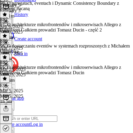
98. O agregatach, eventach i Dynamic Consistency Boundary z
February 5
Pawłem Pacaną
February 5
History
1h 41m
E97
E98
·
97. O architekturze mikrofrontendów i mikroserwisach Allegro z
Sep 9, 2025
Bartoszem Gałkiem prowadzi Tomasz Ducin - część 2
Sep 9, 2025
43 mins
Create account
E96
E97
·
96. O dostarczaniu eventów w systemach rozproszonych z Michałem
Apr 7, 2025
Ostruszką
Apr 7, 2025
Sign in
1h 4m
E95
E96
·
95. O architekturze mikrofrontendów i mikroserwisach Allegro z
Mar 25, 2025
Bartoszem Gałkiem prowadzi Tomasz Ducin
Mar 25, 2025
42 mins
E95
·
Mar 5, 2025
Mar 5, 2025
Get the app
1h 5m
Create account
Log in