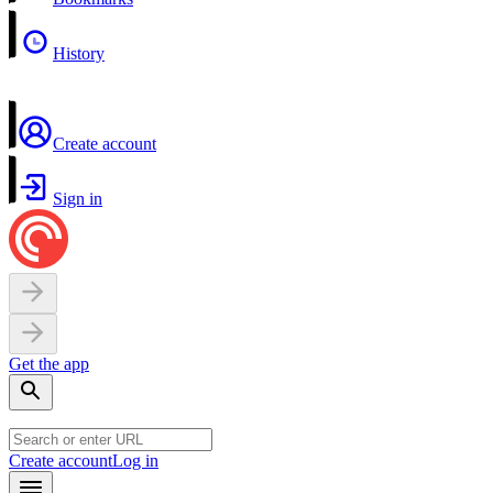
History
Create account
Sign in
Get the app
Create account
Log in