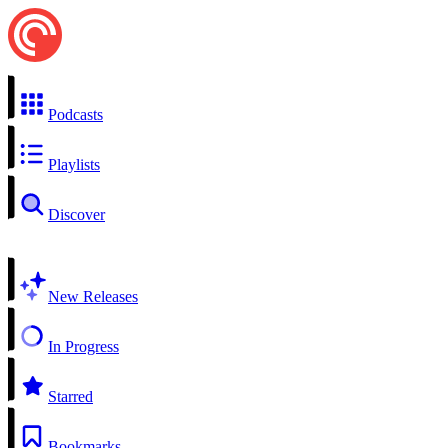
Podcasts
Playlists
Discover
New Releases
In Progress
Starred
Bookmarks