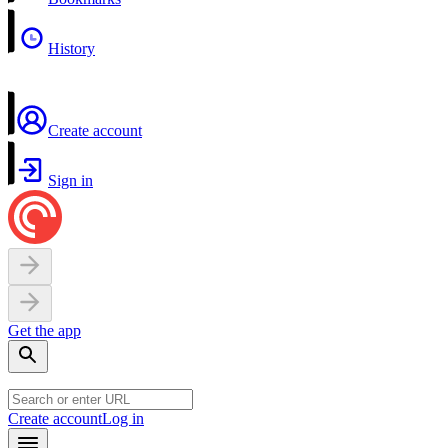
History
Create account
Sign in
Get the app
Create account
Log in