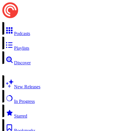
Podcasts
Playlists
Discover
New Releases
In Progress
Starred
Bookmarks