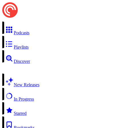
Podcasts
Playlists
Discover
New Releases
In Progress
Starred
Bookmarks