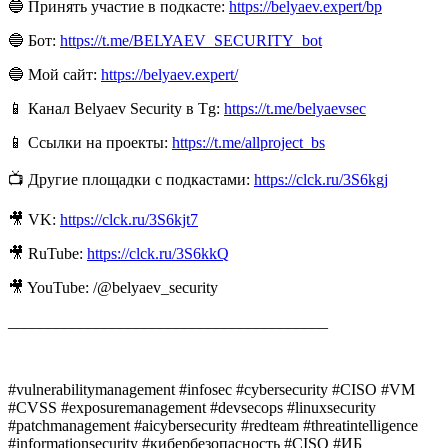
🔵 Принять участие в подкасте:
https://belyaev.expert/bp
🔵 Бот:
https://t.me/BELYAEV_SECURITY_bot
🔵 Мой сайт:
https://belyaev.expert/
📱 Канал Belyaev Security в Tg:
https://t.me/belyaevsec
📱 Ссылки на проекты:
https://t.me/allproject_bs
📺 Другие площадки с подкастами:
https://clck.ru/3S6kgj
🎥 VK:
https://clck.ru/3S6kjt7
🎥 RuTube:
https://clck.ru/3S6kkQ
🎥 YouTube: /@belyaev_security
________________________________________
#vulnerabilitymanagement #infosec #cybersecurity #CISO #VM
#CVSS #exposuremanagement #devsecops #linuxsecurity
#patchmanagement #aicybersecurity #redteam #threatintelligence
#informationsecurity #кибербезопасность #CISO #ИБ