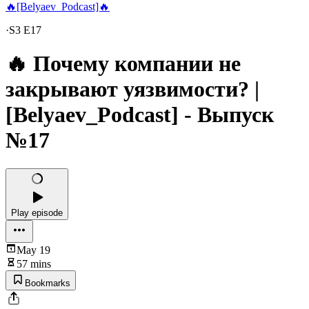
🔥[Belyaev_Podcast]🔥
·
S3 E17
🔥 Почему компании не
закрывают уязвимости? |
[Belyaev_Podcast] - Выпуск
№17
Play episode
May 19
57 mins
Bookmarks