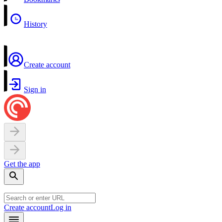
History
Create account
Sign in
Get the app
Create account
Log in