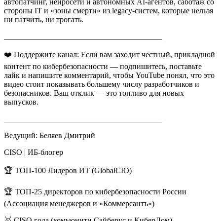
автопатчинг, нейросети и автономных AI-агентов, саботаж со
стороны IT и «зоны смерти» из legacy-систем, которые нельзя
ни патчить, ни трогать.
________________________________________
❤️ Поддержите канал: Если вам заходит честный, прикладной
контент по кибербезопасности — подпишитесь, поставьте
лайк и напишите комментарий, чтобы YouTube понял, что это
видео стоит показывать большему числу разработчиков и
безопасников. Ваш отклик — это топливо для новых
выпусков.
________________________________________
Ведущий: Беляев Дмитрий
CISO | ИБ‑блогер
🏆 ТОП‑100 Лидеров ИТ (GlobalCIO)
🏆 ТОП‑25 директоров по кибербезопасности России
(Ассоциация менеджеров и «Коммерсантъ»)
🥇 CISO года (комьюнити Сайберус и КиберДом)