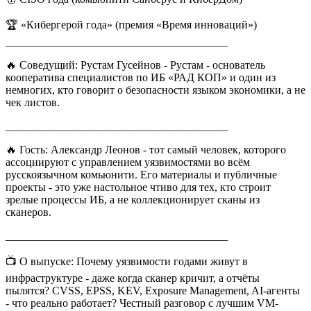
🏆 «Кибергерой года» (премия «Время инноваций»)
________________________________________
🔥 Соведущий: Рустам Гусейнов - Рустам - основатель
кооператива специалистов по ИБ «РАД КОП» и один из
немногих, кто говорит о безопасности языком экономики, а не
чек листов.
________________________________________
🔥 Гость: Александр Леонов - тот самый человек, которого
ассоциируют с управлением уязвимостями во всём
русскоязычном комьюнити. Его материалы и публичные
проекты - это уже настольное чтиво для тех, кто строит
зрелые процессы ИБ, а не коллекционирует сканы из
сканеров.
________________________________________
📺 О выпуске: Почему уязвимости годами живут в
инфраструктуре - даже когда сканер кричит, а отчёты
пылятся? CVSS, EPSS, KEV, Exposure Management, AI-агенты
- что реально работает? Честный разговор с лучшим VM-