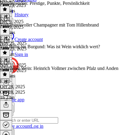
Weinlegenden: Prestige, Punkte, Persönlichkeit
Dec 23, 2025
51 mins
History
E123
·
E122
Dec 9, 2025
Verhängnisvoller Champagner mit Tom Hillenbrand
Dec 9, 2025
43 mins
E122
·
Create account
E121
Nov 25, 2025
Von Billig bis Burgund: Was ist Wein wirklich wert?
Nov 25, 2025
1h 11m
Sign in
E121
·
E120
Nov 11, 2025
Abenteuer Wein: Heinrich Vollmer zwischen Pfalz und Anden
Nov 11, 2025
42 mins
E120
·
Oct 28, 2025
Oct 28, 2025
1h 23m
Get the app
Create account
Log in