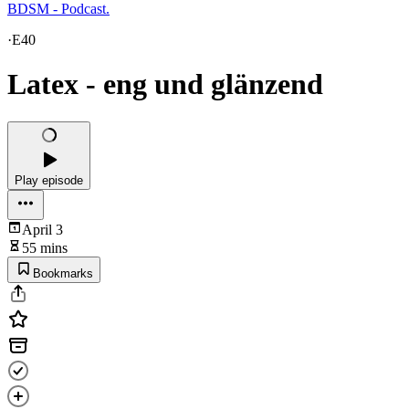
BDSM - Podcast.
·
E40
Latex - eng und glänzend
Play episode
April 3
55 mins
Bookmarks