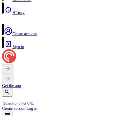
History
Create account
Sign in
Get the app
Create account
Log in