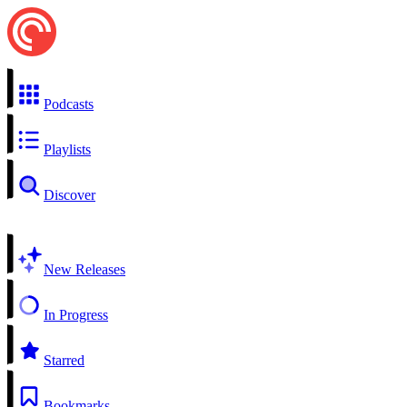
Podcasts
Playlists
Discover
New Releases
In Progress
Starred
Bookmarks