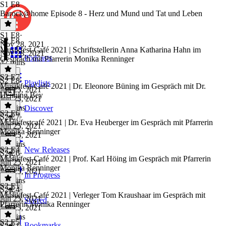
S1 E8
Barock@home Episode 8 - Herz und Mund und Tat und Leben
S1 E8
·
S2 E8
Nov 28, 2021
Musikfest-Café 2021 | Schriftstellerin Anna Katharina Hahn im
Nov 28, 2021
Podcasts
Gespräch mit Pfarrerin Monika Renninger
47 mins
S2 E7
S2 E8
·
Playlists
Musikfest-Café 2021 | Dr. Eleonore Büning im Gespräch mit Dr.
Jun 25, 2021
Henning Bey
Jun 25, 2021
55 mins
Discover
S2 E6
S2 E7
·
Musikfestcafé 2021 | Dr. Eva Heuberger im Gespräch mit Pfarrerin
Jun 25, 2021
Monika Renninger
Jun 25, 2021
59 mins
S2 E4
New Releases
S2 E6
·
Musikfest-Café 2021 | Prof. Karl Höing im Gespräch mit Pfarrerin
Jun 25, 2021
Monika Renninger
Jun 25, 2021
In Progress
59 mins
S2 E1
S2 E4
·
Musikfest-Café 2021 | Verleger Tom Kraushaar im Gespräch mit
Jun 25, 2021
Starred
Pfarrerin Monika Renninger
Jun 25, 2021
54 mins
S2 E5
Bookmarks
S2 E1
·