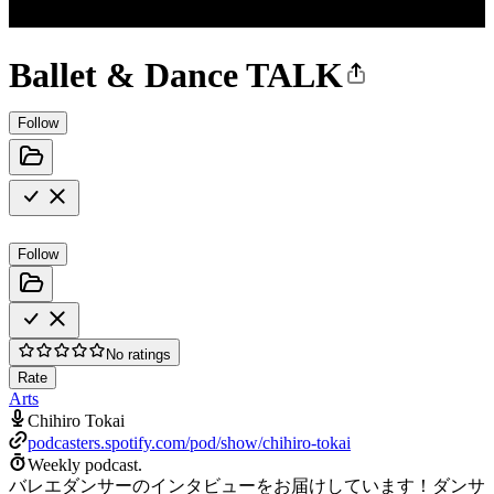
Ballet & Dance TALK
Follow
Follow
No ratings
Rate
Arts
Chihiro Tokai
podcasters.spotify.com/pod/show/chihiro-tokai
Weekly podcast.
バレエダンサーのインタビューをお届けしています！ダンサ