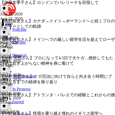
【伊藤友季子さん】ロンドンでバレリーナを目指して
Aug 23, 2020
Aug 23, 2020
【岡野祐女さん】カナダ→ドイツ→ポーランドへと続くプロの
15 mins
ダンサーとしての軌跡
Podcasts
Jul 6, 2020
【岡野祐女さん】ドイツへでの厳しい留学生活を超えてローザ
Playlists
Jul 6, 2020
ンヌへ
14 mins
Discover
Jun 28, 2020
【岸村 光熙さん】プロになって4‐5日で大ケガ…挫折してもた
Jun 28, 2020
だでは起き上がらない精神を身に着けて
24 mins
Jun 19, 2020
New Releases
【岸村 光熙さん】ケガ完治に向けて自らと向き合う時間にプ
Jun 19, 2020
ロになるまでの経緯を振り返り
26 mins
In Progress
Jun 11, 2020
【中野伶美さん】アトランタ・バレエでの経験とこれからの挑
Jun 11, 2020
戦
Starred
25 mins
Jun 4, 2020
【中野伶美さん】怪我を乗り越え憧れのイギリス留学へ
Bookmarks