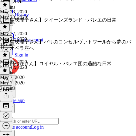
Jun 4, 2020
18 mins
May 28, 2020
History
May 28, 2020
【中島映理子さん】クイーンズランド・バレエの日常
31 mins
May 22, 2020
May 22, 2020
Create account
【中島映理子さん】パリのコンセルヴァトワールから夢のパ
18 mins
リ・オペラ座へ
Sign in
May 12, 2020
【前田紗江さん】ロイヤル・バレエ団の過酷な日常
May 12, 2020
31 mins
May 7, 2020
May 7, 2020
24 mins
Get the app
Create account
Log in